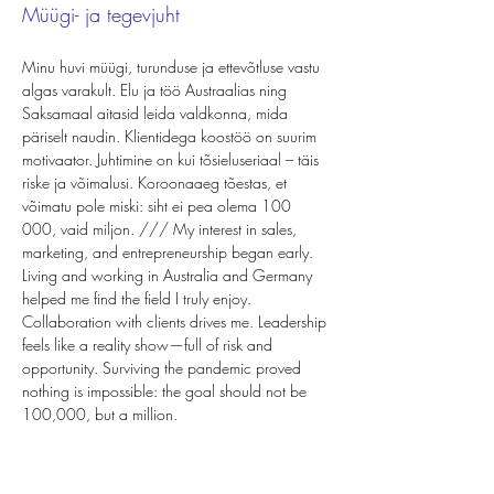
Müügi- ja tegevjuht
Minu huvi müügi, turunduse ja ettevõtluse vastu 
algas varakult. Elu ja töö Austraalias ning 
Saksamaal aitasid leida valdkonna, mida 
päriselt naudin. Klientidega koostöö on suurim 
motivaator. Juhtimine on kui tõsieluseriaal – täis 
riske ja võimalusi. Koroonaaeg tõestas, et 
võimatu pole miski: siht ei pea olema 100 
000, vaid miljon. /// My interest in sales, 
marketing, and entrepreneurship began early. 
Living and working in Australia and Germany 
helped me find the field I truly enjoy. 
Collaboration with clients drives me. Leadership 
feels like a reality show—full of risk and 
opportunity. Surviving the pandemic proved 
nothing is impossible: the goal should not be 
100,000, but a million.