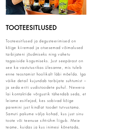
TOOTEESITLUSED
Tooteesitlused ja degusteerimised on
kõige kiiremad ja otsesemad võimalused
tarbijateni jõudmiseks ning vahetu
tagasiside kogumiseks. Just seepärast on
see ka vastutusrikas ülesanne, mis tuleb
enne teostamist hoolikalt läbi mõelda. Iga
väike detail kujundab tarbijate suhtumist –
ja seda eriti uudistoodete puhul. Newera
lai kontaktide võrgustik tähendab seda, et
leiame esitlejad, kes sobivad kõige
paremini just kindlat toodet tutvustama.
Samuti pakume välja kohad, kus just sinu
toote või teenuse sihtrühm liigub. Meie
teame, kuidas ja kus inimesi kõnetada,