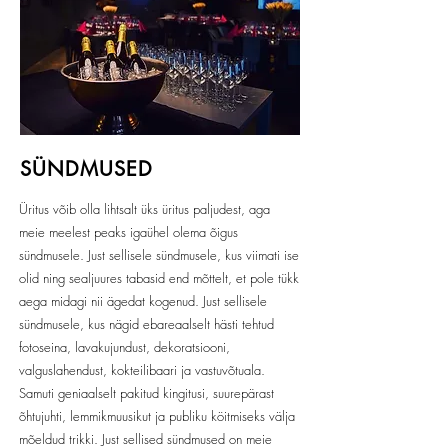
SÜNDMUSED
Üritus võib olla lihtsalt üks üritus paljudest, aga
meie meelest peaks igaühel olema õigus
sündmusele. Just sellisele sündmusele, kus viimati ise
olid ning sealjuures tabasid end mõttelt, et pole tükk
aega midagi nii ägedat kogenud. Just sellisele
sündmusele, kus nägid ebareaalselt hästi tehtud
fotoseina, lavakujundust, dekoratsiooni,
valguslahendust, kokteilibaari ja vastuvõtuala.
Samuti geniaalselt pakitud kingitusi, suurepärast
õhtujuhti, lemmikmuusikut ja publiku köitmiseks välja
mõeldud trikki. Just sellised sündmused on meie