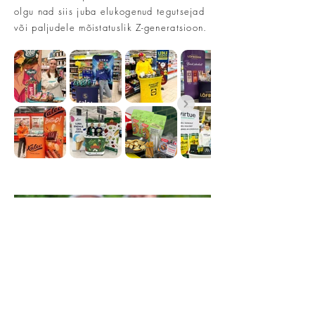
olgu nad siis juba elukogenud tegutsejad
või paljudele mõistatuslik Z-generatsioon.