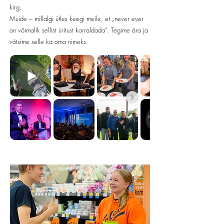
kirg.
Muide – millalgi ütles keegi meile, et „never ever
on võimalik sellist üritust korraldada“. Tegime ära ja
võtsime selle ka oma nimeks.